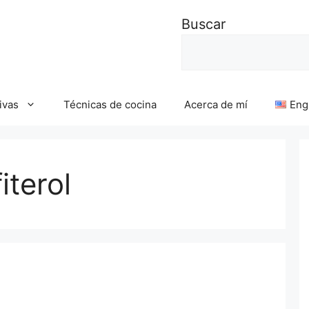
Buscar
ivas
Técnicas de cocina
Acerca de mí
Eng
iterol