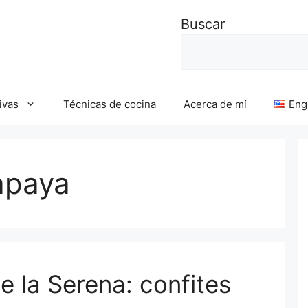
Buscar
ivas
Técnicas de cocina
Acerca de mí
Eng
apaya
de la Serena: confites