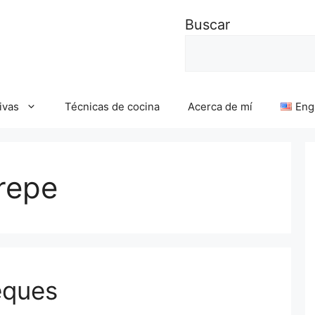
Buscar
ivas
Técnicas de cocina
Acerca de mí
Eng
repe
eques