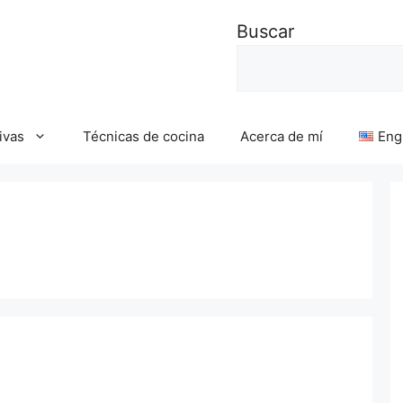
Buscar
ivas
Técnicas de cocina
Acerca de mí
Eng
o