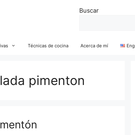
Buscar
ivas
Técnicas de cocina
Acerca de mí
Eng
lada pimenton
imentón