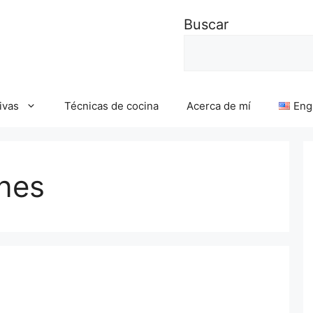
Buscar
ivas
Técnicas de cocina
Acerca de mí
Eng
ones