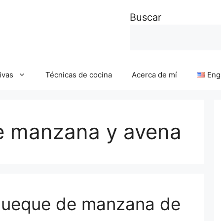
Buscar
ivas
Técnicas de cocina
Acerca de mí
Eng
e manzana y avena
queque de manzana de