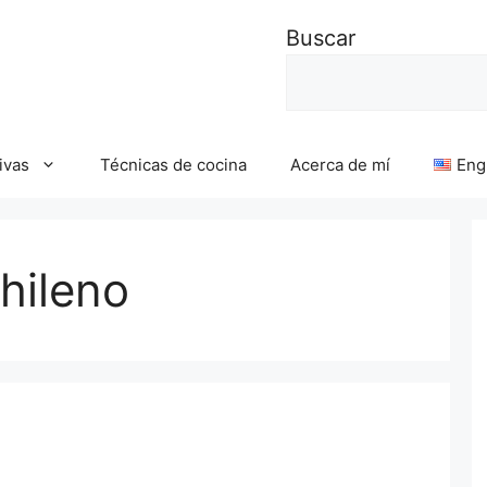
Buscar
ivas
Técnicas de cocina
Acerca de mí
Eng
chileno