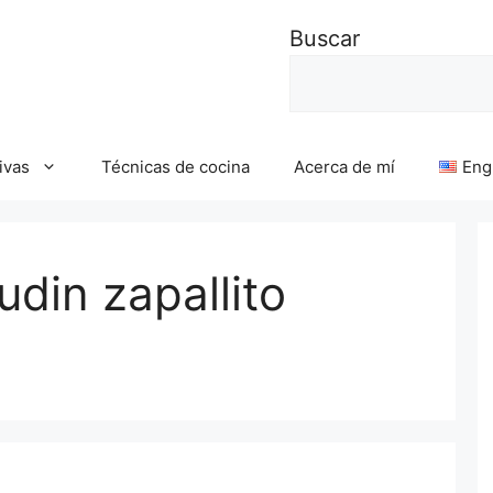
Buscar
ivas
Técnicas de cocina
Acerca de mí
Eng
din zapallito