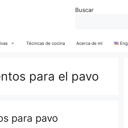
Buscar
ivas
Técnicas de cocina
Acerca de mí
Eng
tos para el pavo
s para pavo