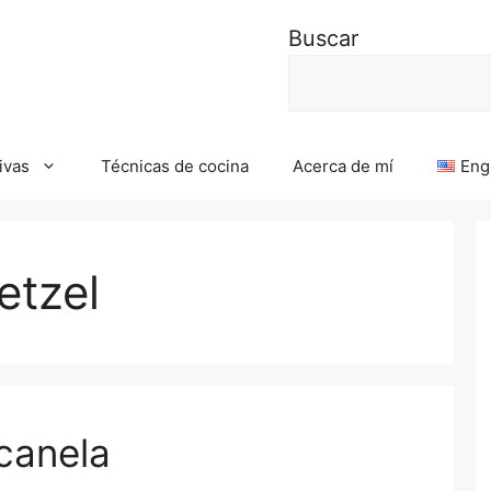
Buscar
ivas
Técnicas de cocina
Acerca de mí
Eng
etzel
 canela