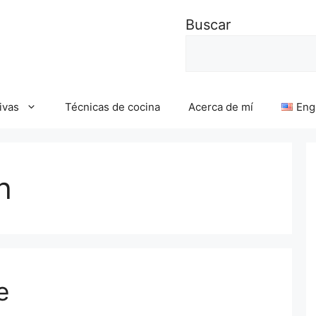
Buscar
ivas
Técnicas de cocina
Acerca de mí
Eng
h
e