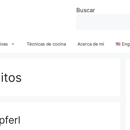
Buscar
ivas
Técnicas de cocina
Acerca de mí
Eng
itos
pferl