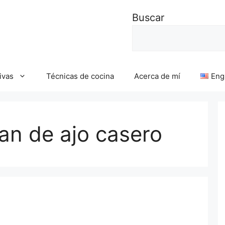
Buscar
ivas
Técnicas de cocina
Acerca de mí
Eng
an de ajo casero