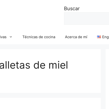
Buscar
ivas
Técnicas de cocina
Acerca de mí
Eng
lletas de miel