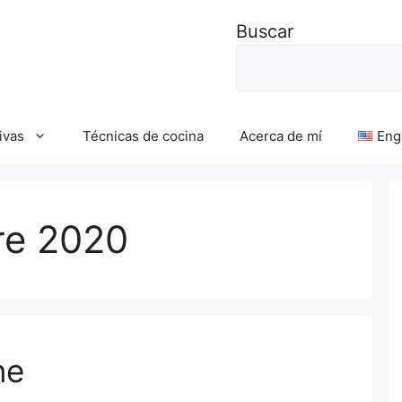
Buscar
ivas
Técnicas de cocina
Acerca de mí
Eng
re 2020
ne